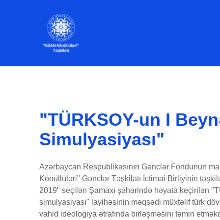
"TÜRKSOY-un I Beyn
Simulyasiyası"
Azərbaycan Respublikasının Gənclər Fondunun mal
Könüllüləri" Gənclər Təşkilatı İctimai Birliyinin təşkil
2019" seçilən Şamaxı şəhərində həyata keçirilən 
simulyasiyası" layihəsinin məqsədi müxtəlif türk döv
vahid ideologiya ətrafında birləşməsini təmin etməkd