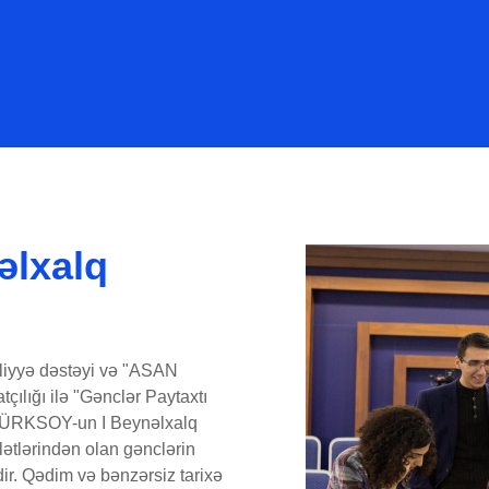
əlxalq
iyyə dəstəyi və "ASAN
atçılığı ilə "Gənclər Paytaxtı
"TÜRKSOY-un I Beynəlxalq
lətlərindən olan gənclərin
ir. Qədim və bənzərsiz tarixə