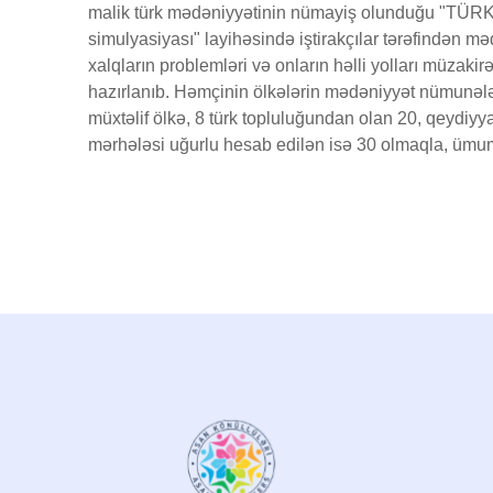
malik türk mədəniyyətinin nümayiş olunduğu "TÜR
simulyasiyası" layihəsində iştirakçılar tərəfindən m
xalqların problemləri və onların həlli yolları müzakir
hazırlanıb. Həmçinin ölkələrin mədəniyyət nümunələ
müxtəlif ölkə, 8 türk topluluğundan olan 20, qeydi
mərhələsi uğurlu hesab edilən isə 30 olmaqla, ümumi