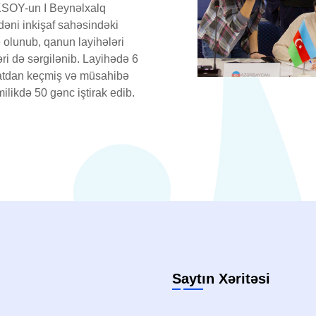
KSOY-un I Beynəlxalq
ədəni inkişaf sahəsindəki
ə olunub, qanun layihələri
ri də sərgilənib. Layihədə 6
yyatdan keçmiş və müsahibə
likdə 50 gənc iştirak edib.
Saytın Xəritəsi