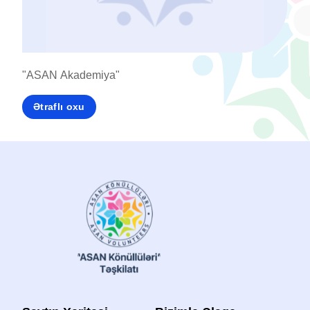
"ASAN Akademiya"
"Kön
Ətraflı oxu
Ət