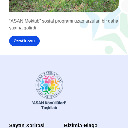
“ASA
“ASAN Məktub” sosial proqramı uzaq arzuları bir daha
sevi
yaxına gətirdi
Ət
Ətraflı oxu
Saytın Xəritəsi
Bizimlə Əlaqə