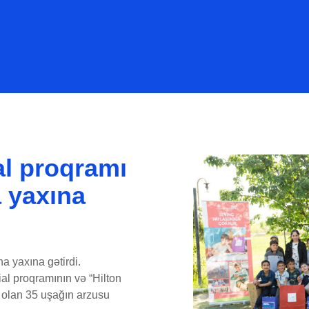
l proqramı
a yaxına
a yaxına gətirdi.
al proqramının və “Hilton
 olan 35 uşağın arzusu