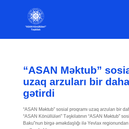
“ASAN Məktub” sosia
uzaq arzuları bir dah
gətirdi
“ASAN Məktub” sosial proqramı uzaq arzuları bir dah
“ASAN Könüllüləri” Təşkilatının “ASAN Məktub” sosi
Baku”nun birgə əməkdaşlığı ilə Yevlax regionundan