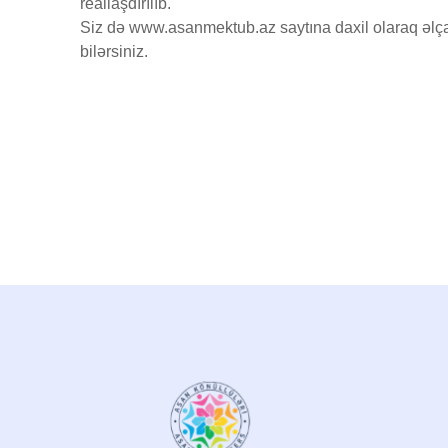
reallaşdırılıb.
Siz də www.asanmektub.az saytına daxil olaraq əlça
bilərsiniz.