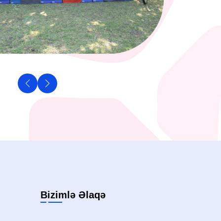
Bizimlə Əlaqə