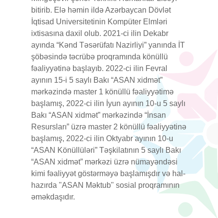
bitirib. Elə həmin ildə Azərbaycan Dövlət
İqtisad Universitetinin Kompüter Elmləri
ixtisasına daxil olub. 2021-ci ilin Dekabr
ayında “Kənd Təsərüfatı Nazirliyi” yanında İT
şöbəsində təcrübə proqramında könüllü
fəaliyyətinə başlayıb. 2022-ci ilin Fevral
ayının 15-i 5 saylı Bakı “ASAN xidmət”
mərkəzində master 1 könüllü fəaliyyətimə
başlamış, 2022-ci ilin İyun ayının 10-u 5 saylı
Bakı “ASAN xidmət” mərkəzində “İnsan
Resursları” üzrə master 2 könüllü fəaliyyətinə
başlamış, 2022-ci ilin Oktyabr ayının 10-u
“ASAN Könüllüləri” Təşkilatının 5 saylı Bakı
“ASAN xidmət” mərkəzi üzrə nümayəndəsi
kimi fəaliyyət göstərməyə başlamışdır və hal-
hazırda "ASAN Məktub" sosial proqramının
əməkdaşıdır.