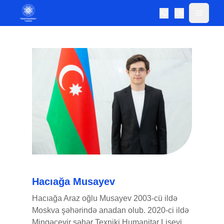
AZ
EN
Hacıağa Musayev
Hacıağa Araz oğlu Musayev 2003-cü ildə
Moskva şəhərində anadan olub. 2020-ci ildə
Mingəçevir şəhər Texniki Humanitar Liseyi