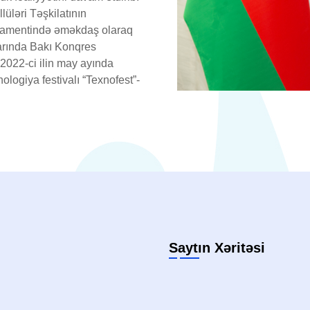
üləri Təşkilatının
artamentində əməkdaş olaraq
ylarında Bakı Konqres
 2022-ci ilin may ayında
logiya festivalı “Texnofest”-
Saytın Xəritəsi