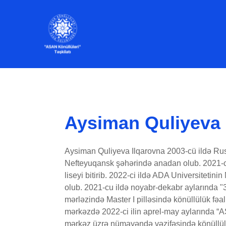
Aysiman Quliyeva
Aysiman Quliyeva Ilqarovna 2003-cü ildə Ru
Nefteyuqansk şəhərində anadan olub. 2021-ci
liseyi bitirib. 2022-ci ildə ADA Universitetinin
olub. 2021-cu ildə noyabr-dekabr aylarında 
mərləzində Master I pilləsində könüllülük fəal
mərkəzdə 2022-ci ilin aprel-may aylarında “A
mərkəz üzrə nümayəndə vəzifəsində könüllülük