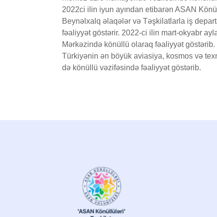
2022ci ilin iyun ayından etibarən ASAN Könüll
Beynəlxalq əlaqələr və Təşkilatlarla iş dep
fəaliyyət göstərir. 2022-ci ilin mart-okyabr a
Mərkəzində könüllü olaraq fəaliyyət göstərib.
Türkiyənin ən böyük aviasiya, kosmos və texno
də könüllü vəzifəsində fəaliyyət göstərib.