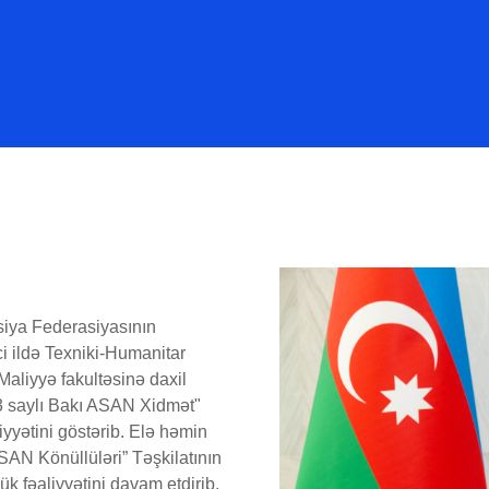
siya Federasiyasının
 ildə Texniki-Humanitar
 Maliyyə fakultəsinə daxil
"3 saylı Bakı ASAN Xidmət"
iyyətini göstərib. Elə həmin
SAN Könüllüləri” Təşkilatının
 fəaliyyətini davam etdirib.