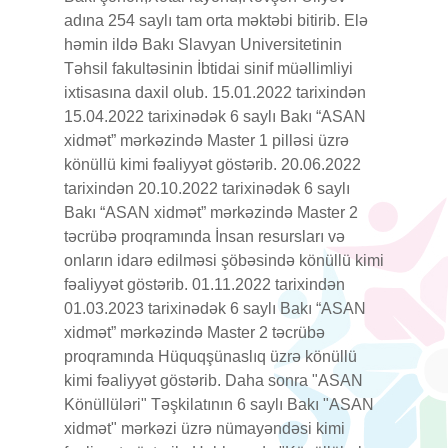
adına 254 saylı tam orta məktəbi bitirib. Elə
həmin ildə Bakı Slavyan Universitetinin
Təhsil fakultəsinin İbtidai sinif müəllimliyi
ixtisasına daxil olub. 15.01.2022 tarixindən
15.04.2022 tarixinədək 6 saylı Bakı “ASAN
xidmət” mərkəzində Master 1 pilləsi üzrə
könüllü kimi fəaliyyət göstərib. 20.06.2022
tarixindən 20.10.2022 tarixinədək 6 saylı
Bakı “ASAN xidmət” mərkəzində Master 2
təcrübə proqramında İnsan resursları və
onların idarə edilməsi şöbəsində könüllü kimi
fəaliyyət göstərib. 01.11.2022 tarixindən
01.03.2023 tarixinədək 6 saylı Bakı “ASAN
xidmət” mərkəzində Master 2 təcrübə
proqramında Hüquqşünaslıq üzrə könüllü
kimi fəaliyyət göstərib. Daha sonra "ASAN
Könüllüləri" Təşkilatının 6 saylı Bakı "ASAN
xidmət" mərkəzi üzrə nümayəndəsi kimi