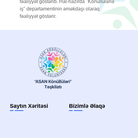
fəaliyyət göstərib. Hal-hazırda "Könüllülərlə
iş" departamentinin əməkdaşı olaraq
fəaliyyət göstərir.
Saytın Xəritəsi
Bizimlə Əlaqə