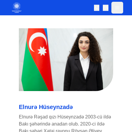
AZ
EN
Elnurə Hüseynzadə
Elnurə Rəşad qızı Hüseynzadə 2003-cü ildə
Bakı şəhərində anadan olub. 2020-ci ildə
Bakı şəhəri,Xətai rayonu,Rövşən Əliyev