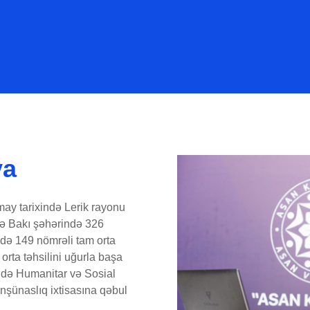
va
ay tarixində Lerik rayonu
də Bakı şəhərində 326
ildə 149 nömrəli tam orta
orta təhsilini uğurla başa
ində Humanitar və Sosial
onşünaslıq ixtisasına qəbul