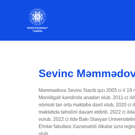
Sevinc Məmmədo
Məmmədova Sevinc Nəcib qızı 2005 ci il 19 m
Monidigah kəndində anadan olub. 2011-ci il
nömrəli tan orta məktəbə daxil olub, 2020 ci 
məktəbdə təhsilini davam etdirib. 2022 ci ildə 
vurub. 2022 ci ildə Bakı Slavyan Universitet
Elmlər fakultəsi Xəzərsahili ölkələr üzrə regi
olub.